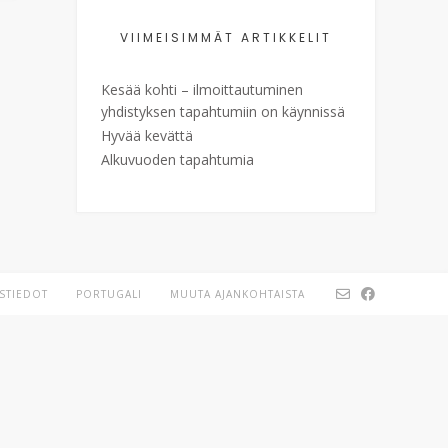
VIIMEISIMMÄT ARTIKKELIT
Kesää kohti – ilmoittautuminen
yhdistyksen tapahtumiin on käynnissä
Hyvää kevättä
Alkuvuoden tapahtumia
STIEDOT
PORTUGALI
MUUTA AJANKOHTAISTA