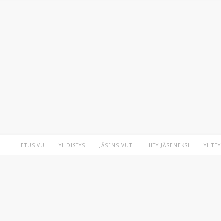
ETUSIVU
YHDISTYS
JÄSENSIVUT
LIITY JÄSENEKSI
YHTEY