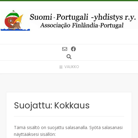
Skip
to
content
VALIKKO
Suojattu: Kokkaus
Tämä sisältö on suojattu salasanalla. Syötä salasanasi
näyttääksesi sisällön: