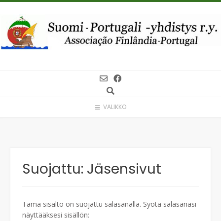
Skip
to
content
VALIKKO
Suojattu: Jäsensivut
Tämä sisältö on suojattu salasanalla. Syötä salasanasi
näyttääksesi sisällön: