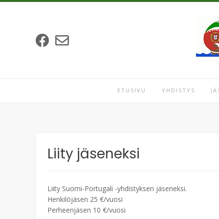
Skip
to
content
ETUSIVU
YHDISTYS
JÄ
Liity jäseneksi
Liity Suomi-Portugali -yhdistyksen jäseneksi.
Henkilöjäsen 25 €/vuosi
Perheenjäsen 10 €/vuosi