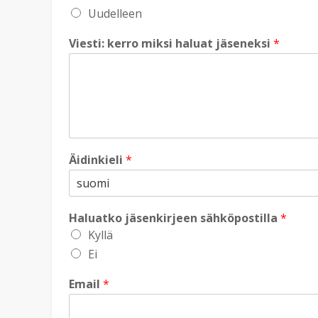
Uudelleen
Viesti: kerro miksi haluat jäseneksi
*
Äidinkieli
*
Haluatko jäsenkirjeen sähköpostilla
*
Kyllä
Ei
Email
*