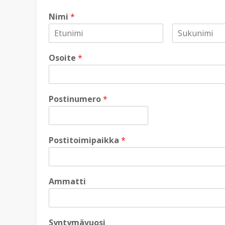
Nimi
*
Osoite
*
Postinumero
*
Postitoimipaikka
*
Ammatti
Syntymävuosi