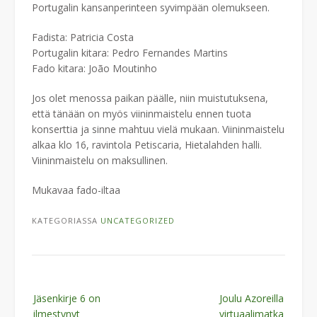
Portugalin kansanperinteen syvimpään olemukseen.
Fadista: Patricia Costa
Portugalin kitara: Pedro Fernandes Martins
Fado kitara: João Moutinho
Jos olet menossa paikan päälle, niin muistutuksena,
että tänään on myös viininmaistelu ennen tuota
konserttia ja sinne mahtuu vielä mukaan. Viininmaistelu
alkaa klo 16, ravintola Petiscaria, Hietalahden halli.
Viininmaistelu on maksullinen.
Mukavaa fado-iltaa
KATEGORIASSA
UNCATEGORIZED
Post
Jäsenkirje 6 on
Joulu Azoreilla
navigation
ilmestynyt
virtuaalimatka