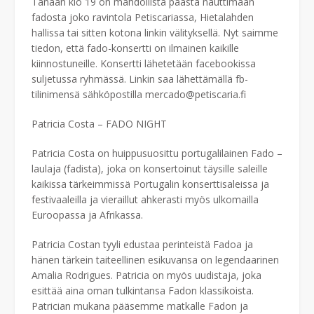
Tänään klo 19 on mahdollista päästä nauttimaan
fadosta joko ravintola Petiscariassa, Hietalahden
hallissa tai sitten kotona linkin välityksellä. Nyt saimme
tiedon, että fado-konsertti on ilmainen kaikille
kiinnostuneille. Konsertti lähetetään facebookissa
suljetussa ryhmässä. Linkin saa lähettämällä fb-
tilinimensä sähköpostilla mercado@petiscaria.fi
Patricia Costa – FADO NIGHT
Patricia Costa on huippusuosittu portugalilainen Fado –
laulaja (fadista), joka on konsertoinut täysille saleille
kaikissa tärkeimmissä Portugalin konserttisaleissa ja
festivaaleilla ja vieraillut ahkerasti myös ulkomailla
Euroopassa ja Afrikassa.
Patricia Costan tyyli edustaa perinteistä Fadoa ja
hänen tärkein taiteellinen esikuvansa on legendaarinen
Amalia Rodrigues. Patricia on myös uudistaja, joka
esittää aina oman tulkintansa Fadon klassikoista.
Patrician mukana pääsemme matkalle Fadon ja