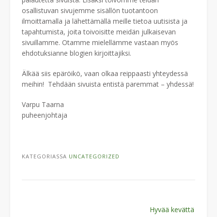
osallistuvan sivujemme sisällön tuotantoon
ilmoittamalla ja lähettämällä meille tietoa uutisista ja
tapahtumista, joita toivoisitte meidän julkaisevan
sivuillamme. Otamme mielellämme vastaan myös
ehdotuksianne blogien kirjoittajiksi.
Älkää siis epäröikö, vaan olkaa reippaasti yhteydessä
meihin! Tehdään sivuista entistä paremmat – yhdessä!
Varpu Taarna
puheenjohtaja
KATEGORIASSA
UNCATEGORIZED
Post
Hyvää kevättä
navigation