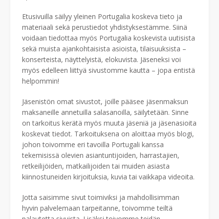
Etusivuilla säilyy yleinen Portugalia koskeva tieto ja
materiaali sekä perustiedot yhdistyksestämme. Siinä
voidaan tiedottaa myös Portugalia koskevista uutisista
sekä muista ajankohtaisista asioista, tilaisuuksista –
konserteista, näyttelyistä, elokuvista. Jäseneksi voi
myös edelleen liittyä sivustomme kautta – jopa entistä
helpommin!
Jäsenistön omat sivustot, joille pääsee jäsenmaksun
maksaneille annetuilla salasanoilla, säilytetään. Sinne
on tarkoitus kerätä myös muuta jäseniä ja jäsenasioita
koskevat tiedot. Tarkoituksena on aloittaa myös blogi,
johon toivomme eri tavoilla Portugali kanssa
tekemisissä olevien asiantuntijoiden, harrastajien,
retkeilijöiden, matkailijoiden tai muiden asiasta
kiinnostuneiden kirjoituksia, kuvia tai vaikkapa videoita.
Jotta saisimme sivut toimiviksi ja mahdollisimman
hyvin palvelemaan tarpeitanne, toivomme teiltä
palautetta sivuista. Lisäksi toivomme teidän