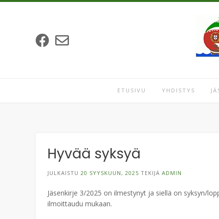
Skip
to
content
ETUSIVU
YHDISTYS
JÄ
Hyvää syksyä
JULKAISTU
20 SYYSKUUN, 2025
TEKIJÄ
ADMIN
Jäsenkirje 3/2025 on ilmestynyt ja siellä on syksyn/l
ilmoittaudu mukaan.