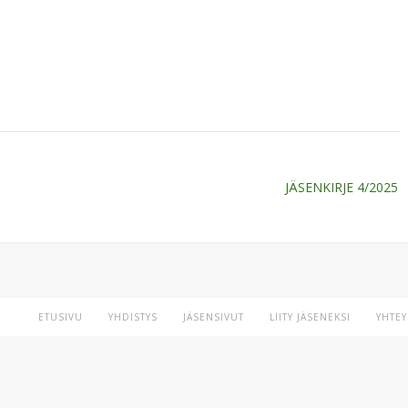
JÄSENKIRJE 4/2025
ETUSIVU
YHDISTYS
JÄSENSIVUT
LIITY JÄSENEKSI
YHTEY