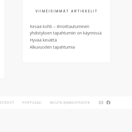
VIIMEISIMMÄT ARTIKKELIT
Kesää kohti – ilmoittautuminen
yhdistyksen tapahtumiin on käynnissä
Hyvää kevättä
Alkuvuoden tapahtumia
STIEDOT
PORTUGALI
MUUTA AJANKOHTAISTA