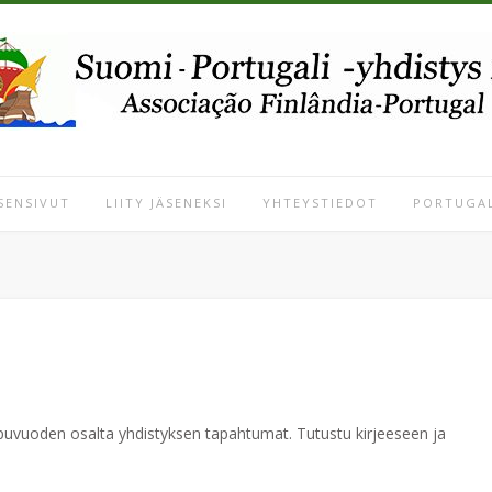
SENSIVUT
LIITY JÄSENEKSI
YHTEYSTIEDOT
PORTUGAL
oppuvuoden osalta yhdistyksen tapahtumat. Tutustu kirjeeseen ja